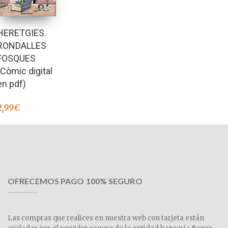
HERETGIES.
RONDALLES
FOSQUES
(Còmic digital
en pdf)
2,99
€
OFRECEMOS PAGO 100% SEGURO
Las compras que realices en nuestra web con tarjeta están