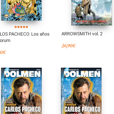
Valorado en
ARROWSMITH vol. 2
LOS PACHECO: Los años
5.00
de 5
Forum
26,90
€
00
€