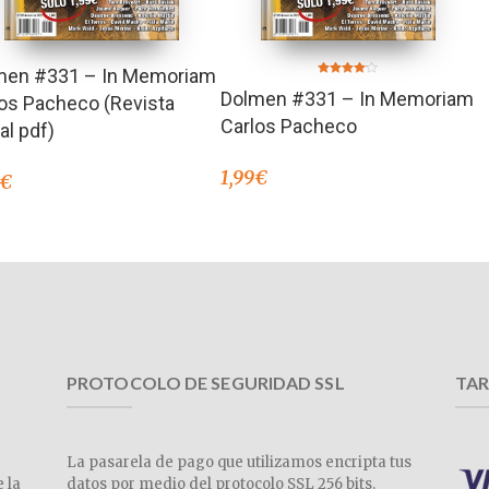
men #331 – In Memoriam
Valorado
Dolmen #331 – In Memoriam
en
os Pacheco (Revista
4.00
de 5
Carlos Pacheco
tal pdf)
1,99
€
€
PROTOCOLO DE SEGURIDAD SSL
TAR
La pasarela de pago que utilizamos encripta tus
e la
datos por medio del protocolo SSL 256 bits.