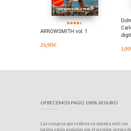
Dol
Carl
Valorado en
ARROWSMITH vol. 1
4.40
de 5
digi
24,90
€
1,00
OFRECEMOS PAGO 100% SEGURO
Las compras que realices en nuestra web con
tarjeta están avaladas por el servidor seguro d