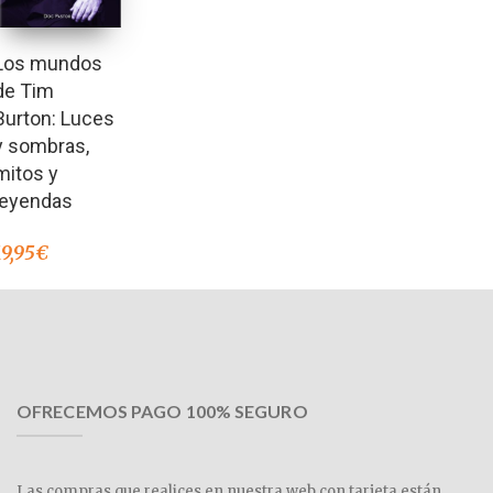
Los mundos
de Tim
Burton: Luces
y sombras,
mitos y
leyendas
19,95
€
OFRECEMOS PAGO 100% SEGURO
Las compras que realices en nuestra web con tarjeta están