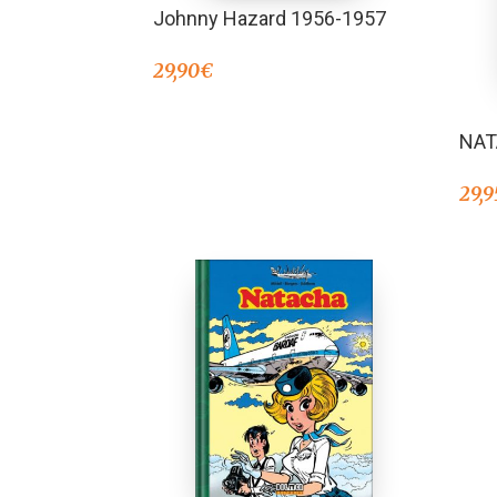
Johnny Hazard 1956-1957
29,90
€
NAT
29,9