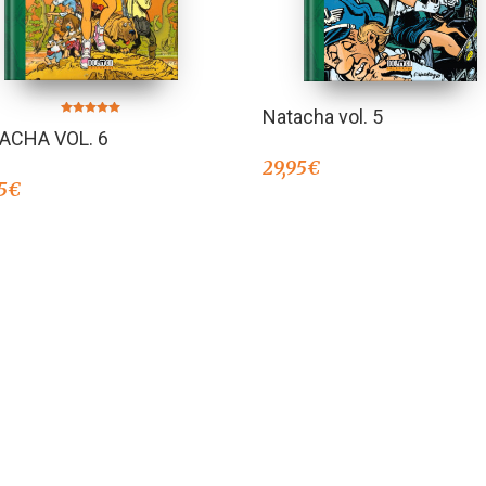
Natacha vol. 5
Valorado en
ACHA VOL. 6
5.00
de 5
29,95
€
5
€