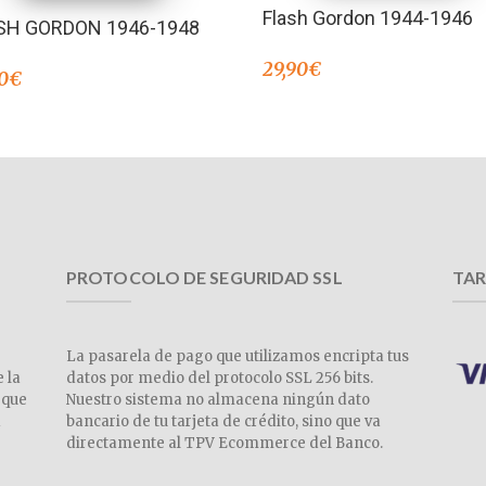
Flash Gordon 1944-1946
SH GORDON 1946-1948
29,90
€
0
€
PROTOCOLO DE SEGURIDAD SSL
TAR
La pasarela de pago que utilizamos encripta tus
e la
datos por medio del protocolo SSL 256 bits.
 que
Nuestro sistema no almacena ningún dato
a
bancario de tu tarjeta de crédito, sino que va
directamente al TPV Ecommerce del Banco.