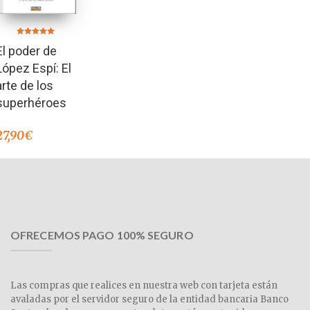
Valorado en
El poder de
5.00
de 5
López Espí: El
arte de los
superhéroes
27,90
€
OFRECEMOS PAGO 100% SEGURO
Las compras que realices en nuestra web con tarjeta están
avaladas por el servidor seguro de la entidad bancaria Banco