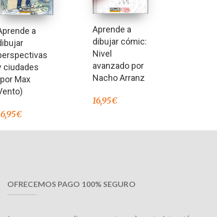
Aprende a
Aprende a
dibujar cómic:
dibujar
Nivel
perspectivas
avanzado por
y ciudades
Nacho Arranz
(por Max
Vento)
16,95
€
16,95
€
OFRECEMOS PAGO 100% SEGURO