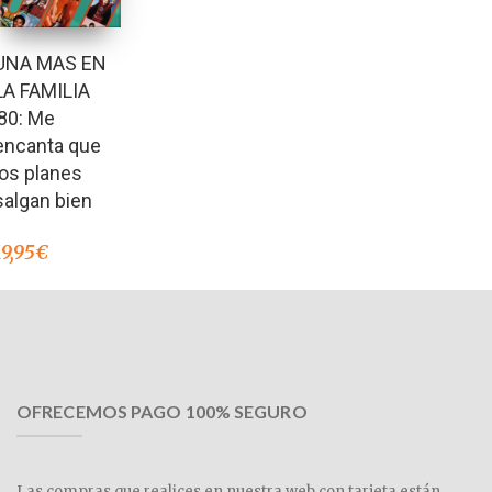
UNA MAS EN
LA FAMILIA
’80: Me
encanta que
los planes
salgan bien
19,95
€
OFRECEMOS PAGO 100% SEGURO
Las compras que realices en nuestra web con tarjeta están