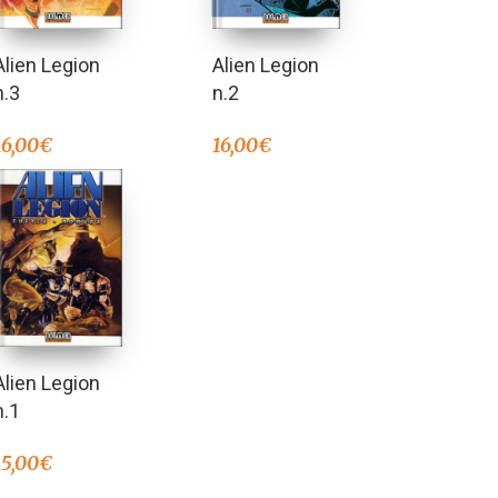
Alien Legion
Alien Legion
n.3
n.2
16,00
€
16,00
€
Alien Legion
n.1
15,00
€