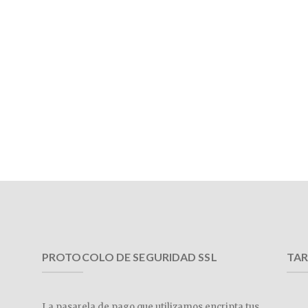
PROTOCOLO DE SEGURIDAD SSL
TAR
La pasarela de pago que utilizamos encripta tus