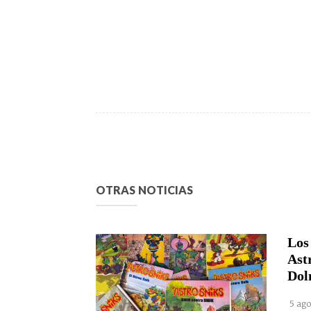
OTRAS NOTICIAS
Los
Ast
Dol
5 ago