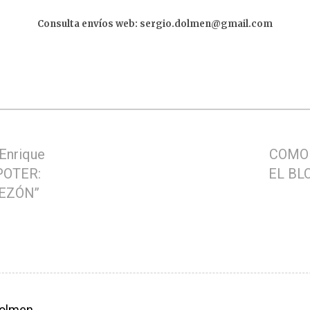
Consulta envíos web: sergio.dolmen@gmail.com
Enrique
COMO
POTER:
EL BL
EZÓN”
olmen