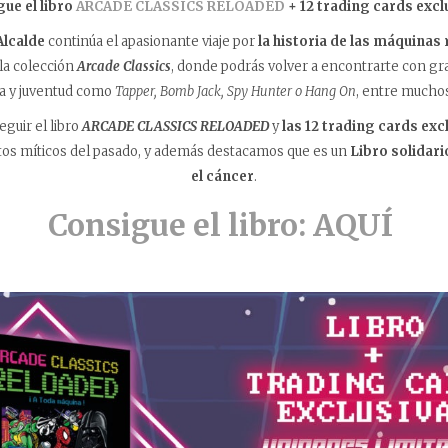
ue el libro
ARCADE CLASSICS RELOADED
+ 12 trading cards excl
Alcalde
continúa el apasionante viaje por
la historia de las máquinas
la colección
Arcade Classics
, donde podrás volver a encontrarte con gra
ia y juventud como
Tapper, Bomb Jack, Spy Hunter o Hang On
, entre muchos
guir el libro
ARCADE CLASSICS RELOADED
y
las 12 trading cards exc
os míticos del pasado, y además destacamos que es un
Libro solidari
el cáncer
.
Consigue el libro: AQUÍ