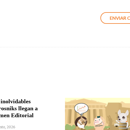
 inolvidables
rosniks llegan a
men Editorial
sto, 2026