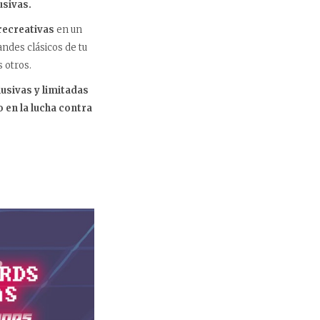
usivas.
 recreativas
en un
ndes clásicos de tu
 otros.
lusivas y limitadas
o en la lucha contra