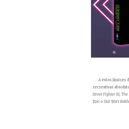
A estos ilustres
recreativas absolut
Street Fighter III, Th
Taxi
o
Star Wars Battl