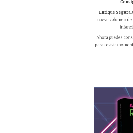
Consig
Enrique Segura 
nuevo volumen de 
infanc
Ahora puedes conse
para revivir moment