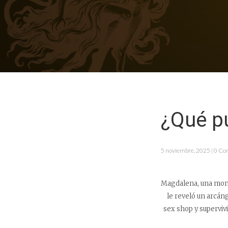
¿Qué p
5 noviembre, 2025 | 0 Co
Magdalena, una monja
le reveló un arcán
sex shop y supervivi