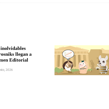
 inolvidables
rosniks llegan a
men Editorial
sto, 2026