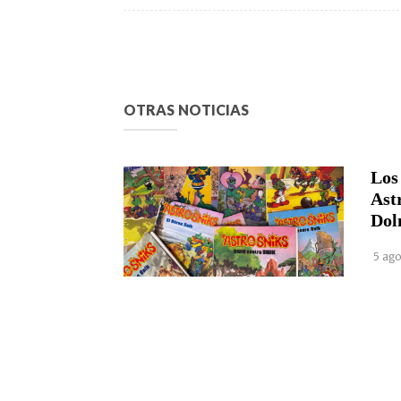
OTRAS NOTICIAS
Los
Ast
Dol
5 ago