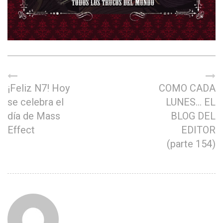
¡Feliz N7! Hoy
COMO CADA
se celebra el
LUNES… EL
día de Mass
BLOG DEL
Effect
EDITOR
(parte 154)