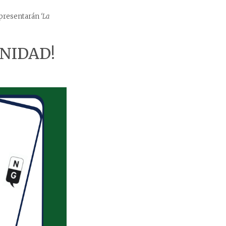
presentarán
‘La
UNIDAD!