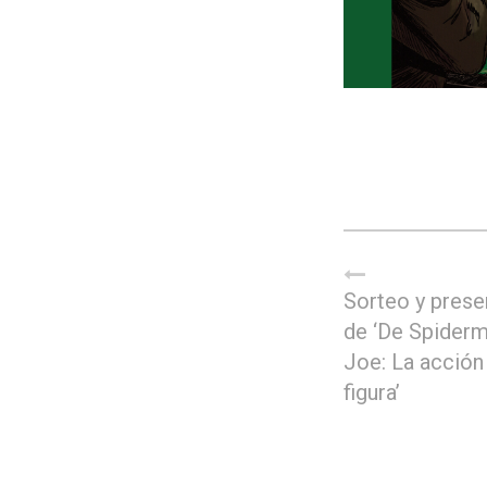
Sorteo y prese
de ‘De Spiderma
Joe: La acción
figura’