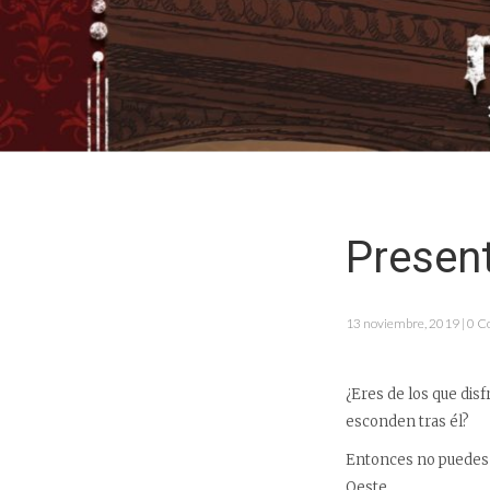
Present
13 noviembre, 2019 | 0 
¿Eres de los que dis
esconden tras él?
Entonces no puedes 
Oeste.