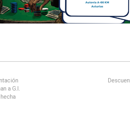
ntación
Descuent
n a G.I.
 hecha