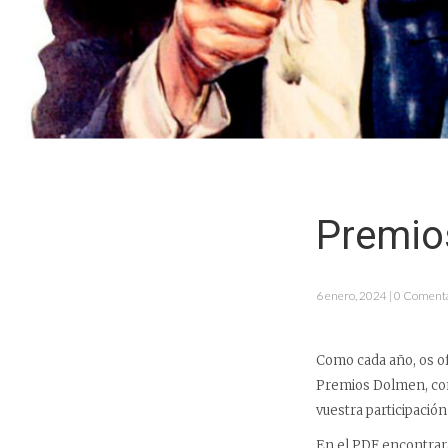
Premio
6 enero, 2024 | 0 Coment
Como cada año, os of
Premios Dolmen, con l
vuestra participació
En el PDF encontrará