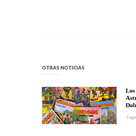
OTRAS NOTICIAS
Los
Ast
Dol
5 ago