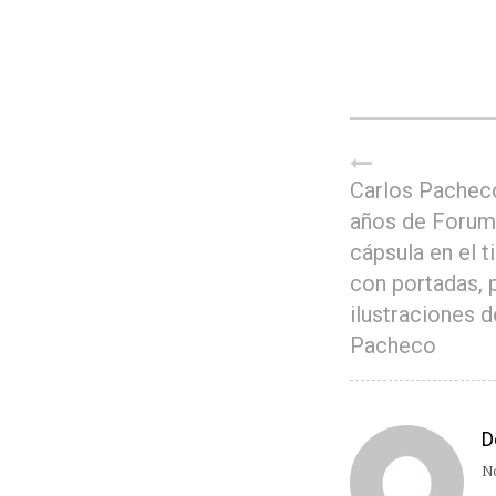
Carlos Pachec
años de Forum
cápsula en el 
con portadas, 
ilustraciones d
Pacheco
D
No