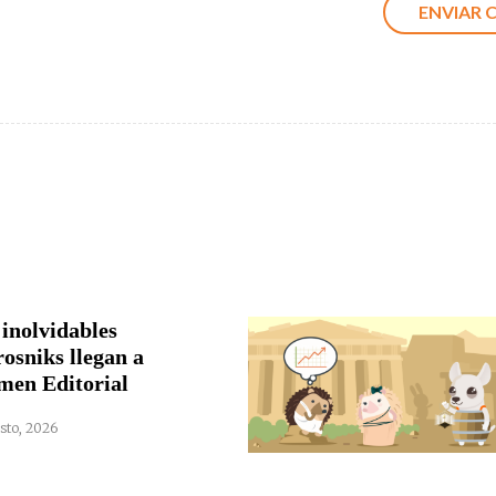
 inolvidables
rosniks llegan a
men Editorial
sto, 2026