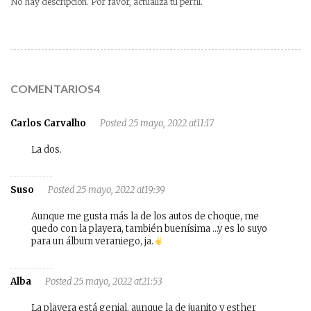
No hay descripción. Por favor, actualiza tu perfil.
COMENTARIOS4
Carlos Carvalho
Posted 25 mayo, 2022 at11:17
La dos.
Suso
Posted 25 mayo, 2022 at19:39
Aunque me gusta más la de los autos de choque, me
quedo con la playera, también buenísima …y es lo suyo
para un álbum veraniego, ja.
Alba
Posted 25 mayo, 2022 at21:53
La playera está genial, aunque la de juanito y esther