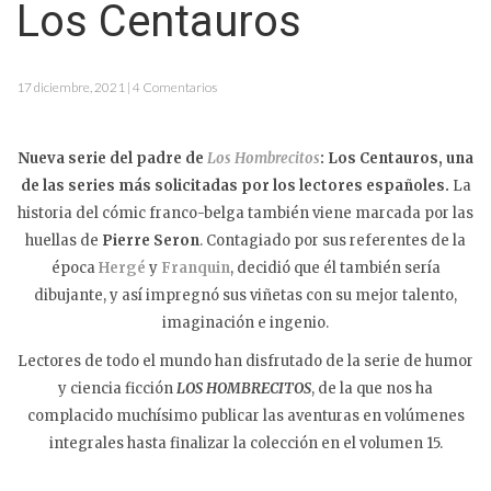
Los Centauros
17 diciembre, 2021 | 4 Comentarios
Nueva serie del padre de
Los Hombrecitos
: Los Centauros, una
de las series más solicitadas por los lectores españoles.
La
historia del cómic franco-belga también viene marcada por las
huellas de
Pierre Seron
. Contagiado por sus referentes de la
época
Hergé
y
Franquin
, decidió que él también sería
dibujante, y así impregnó sus viñetas con su mejor talento,
imaginación e ingenio.
Lectores de todo el mundo han disfrutado de la serie de humor
y ciencia ficción
LOS HOMBRECITOS
, de la que nos ha
complacido muchísimo publicar las aventuras en volúmenes
integrales hasta finalizar la colección en el volumen 15.