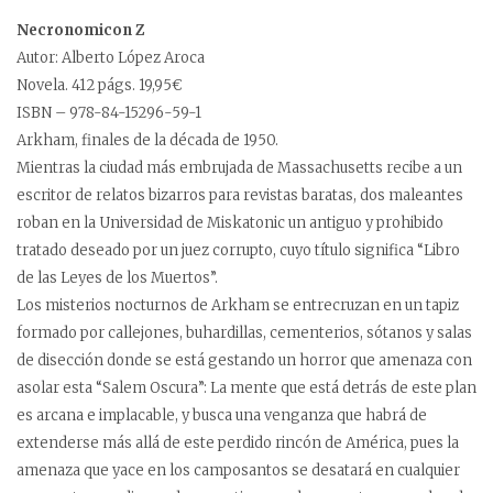
Necronomicon Z
Autor: Alberto López Aroca
Novela. 412 págs. 19,95€
ISBN – 978-84-15296-59-1
Arkham, finales de la década de 1950.
Mientras la ciudad más embrujada de Massachusetts recibe a un
escritor de relatos bizarros para revistas baratas, dos maleantes
roban en la Universidad de Miskatonic un antiguo y prohibido
tratado deseado por un juez corrupto, cuyo título significa “Libro
de las Leyes de los Muertos”.
Los misterios nocturnos de Arkham se entrecruzan en un tapiz
formado por callejones, buhardillas, cementerios, sótanos y salas
de disección donde se está gestando un horror que amenaza con
asolar esta “Salem Oscura”: La mente que está detrás de este plan
es arcana e implacable, y busca una venganza que habrá de
extenderse más allá de este perdido rincón de América, pues la
amenaza que yace en los camposantos se desatará en cualquier