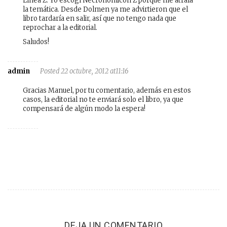
Línea Z. Yo escogí Necronomicón Z porque me atraía
la temática. Desde Dolmen ya me advirtieron que el
libro tardaría en salir, así que no tengo nada que
reprochar a la editorial.
Saludos!
admin
Posted 22 octubre, 2012 at11:16
Gracias Manuel, por tu comentario, además en estos
casos, la editorial no te enviará solo el libro, ya que
compensará de algún modo la espera!
DEJA UN COMENTARIO