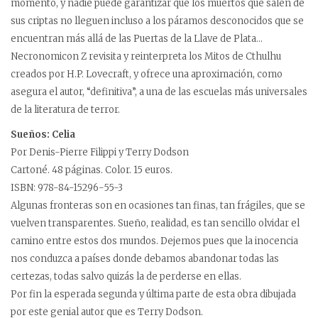
momento, y nadie puede garantizar que los muertos que salen de
sus criptas no lleguen incluso a los páramos desconocidos que se
encuentran más allá de las Puertas de la Llave de Plata…
Necronomicon Z revisita y reinterpreta los Mitos de Cthulhu
creados por H.P. Lovecraft, y ofrece una aproximación, como
asegura el autor, “definitiva”, a una de las escuelas más universales
de la literatura de terror.
Sueños: Celia
Por Denis-Pierre Filippi y Terry Dodson
Cartoné. 48 páginas. Color. 15 euros.
ISBN: 978-84-15296-55-3
Algunas fronteras son en ocasiones tan finas, tan frágiles, que se
vuelven transparentes. Sueño, realidad, es tan sencillo olvidar el
camino entre estos dos mundos. Dejemos pues que la inocencia
nos conduzca a países donde debamos abandonar todas las
certezas, todas salvo quizás la de perderse en ellas.
Por fin la esperada segunda y última parte de esta obra dibujada
por este genial autor que es Terry Dodson.