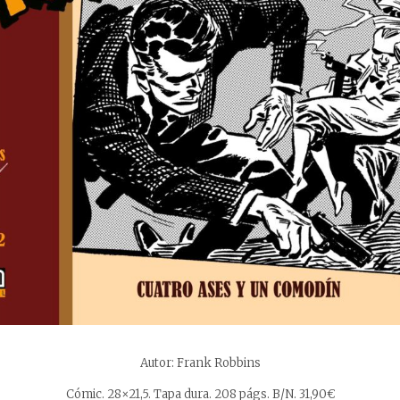
Autor: Frank Robbins
Cómic. 28×21,5. Tapa dura. 208 págs. B/N. 31,90€