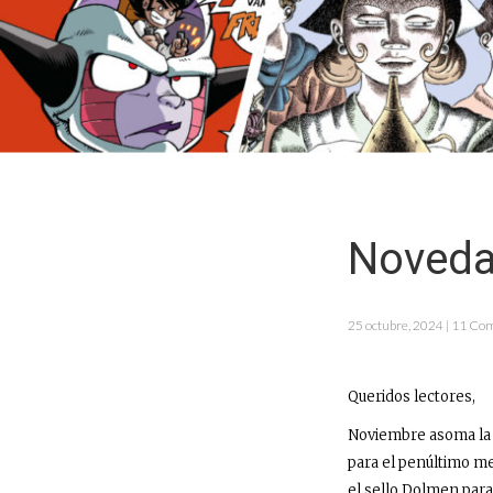
Noveda
25 octubre, 2024 | 11 Co
Queridos lectores,
Noviembre asoma la 
para el penúltimo m
el sello Dolmen para