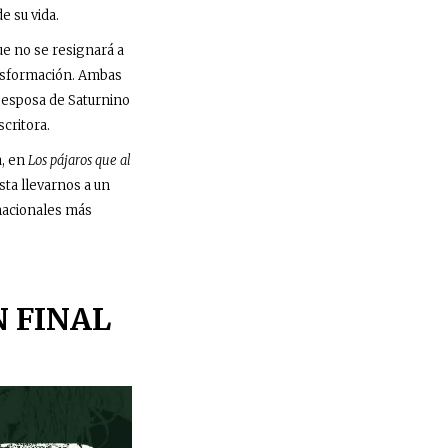
e su vida.
ue no se resignará a
ansformación. Ambas
, esposa de Saturnino
scritora.
a, en
Los pájaros que al
sta llevarnos a un
 nacionales más
N FINAL