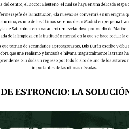
as del centro, el Doctor Eleuterio, el cual se haya en una delicada etapa d
ermera jefe de la institución, «la nueva» se convertirá en un enigma q
. Saturnino, es uno de los últimos serenos de un Madrid en perpetua tr
il y la de Saturnino terminarán entremezclándose por medio de Maribel
da de la limpieza en la institución mental en la que se hace recluir la e
que tornan de secundarios a protagonistas, Luis Durán escribe y dibuj
a obra que une realismo y fantasía e hilvana magistralmente la trama ha
rendente. Sin duda un regreso por todo lo alto de uno de los autores
importantes de las últimas décadas.
DE ESTRONCIO: LA SOLUCIÓ