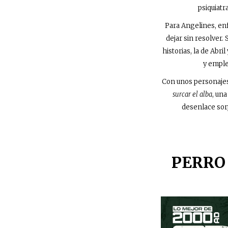
psiquiatr
Para Angelines, enf
dejar sin resolver
historias, la de Abr
y emplea
Con unos personajes 
surcar el alba
, un
desenlace sorp
PERRO 