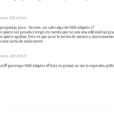
marzo, 2011 at13:46
preguntar, pero… Vicente, ¿se sabe algo de Wild Adapter 4?
o quiero ser pesada y tengo en cuenta que no sois una editorial tan gr
os quiero agobiar. Pero es que ya se le hecha de menos y, sincerament
o una racha de mala suerte.
marzo, 2011 at18:25
A!!! ¡¡ya tengo Wild Adapter 4!! Esto es genial, no me lo esperaba. ¡¡GR