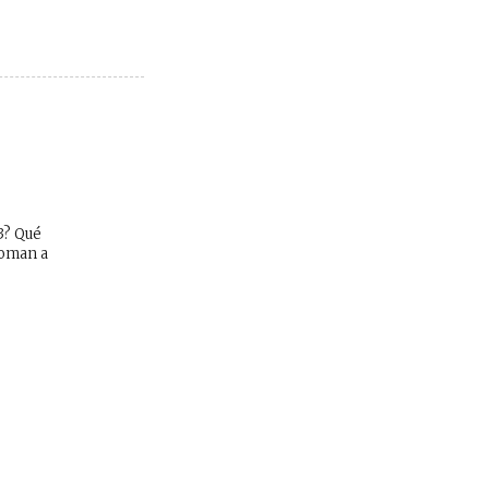
3? Qué
toman a