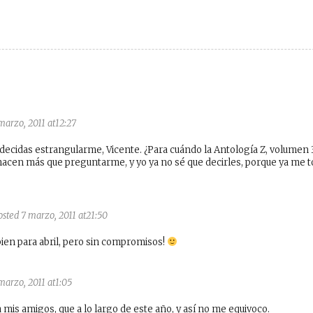
marzo, 2011 at12:27
 decidas estrangularme, Vicente. ¿Para cuándo la Antología Z, volumen 
acen más que preguntarme, y yo ya no sé que decirles, porque ya me 
osted 7 marzo, 2011 at21:50
bien para abril, pero sin compromisos!
marzo, 2011 at1:05
a mis amigos, que a lo largo de este año, y así no me equivoco.