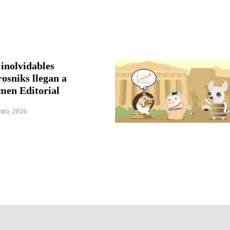
 inolvidables
rosniks llegan a
men Editorial
sto, 2026