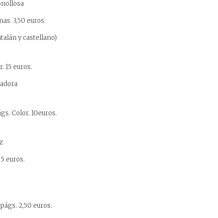
onollosa
as. 3,50 euros
talán y castellano)
. 15 euros.
padora
gs. Color. 10euros.
z
95 euros.
págs. 2,50 euros.