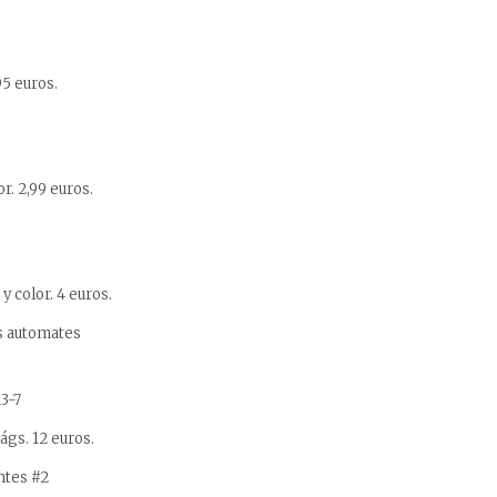
95 euros.
r. 2,99 euros.
y color. 4 euros.
s automates
3-7
ágs. 12 euros.
ntes #2