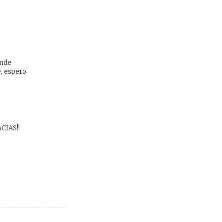
ande
e, espero
ACIAS!!