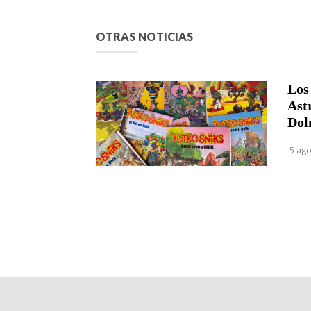
OTRAS NOTICIAS
Los
Ast
Dol
5 ago