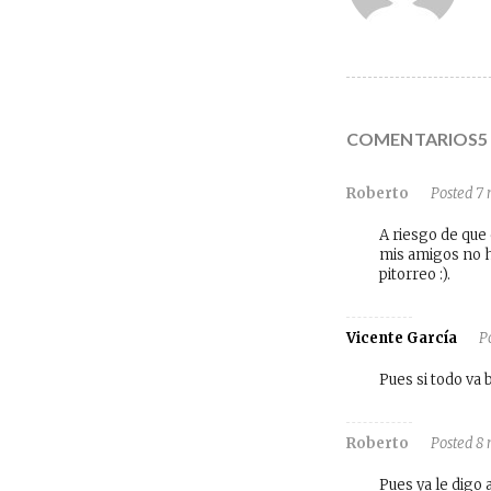
COMENTARIOS5
Roberto
Posted 7 
A riesgo de que
mis amigos no h
pitorreo :).
Vicente García
P
Pues si todo va 
Roberto
Posted 8 
Pues ya le digo 