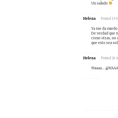
Un saludo
Helena
Posted 13 
Ya me da miedo 
De verdad que n
como otras, no 
que esto sea sol
Helena
Posted 24 
Waaaa…. ¡¡¡WAAAA