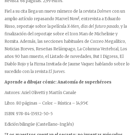
Revista. 68 páginas. 2,99 euros.
Fiel a su cita llega un nuevo número de la revista
Dolmen
con un
amplio artículo repasando Marvel Now!, entrevista a Eduardo
Risso, reportaje sobre la película
X-Men, días del futuro pasado
, y la
finalización del reportaje sobre el Iron Man de Michelinie y
Romita. Además, las secciones habituales de Correo Megalítico,
Noticias Breves, Reseñas Relámpago, La Columna Vertebral, Los
años 90 han muerto, el Listado de novedades, But I Digress, El
Diablo Rojo y la Firma Invitada de Jaume Vaquer hablando sobre lo
sucedido con la revista
El Jueves
.
Aprende a dibujar cómic: Anatomía de superhéroes
Autores: Ariel Olivetti y Martín Canale
Libro. 80 páginas – Color – Rústica – 14,95€
ISBN: 978-84-15932-50-5
Edición bilingüe (Castellano-Inglés)
“Los maestros cuentan el secreto: no inventar músculos