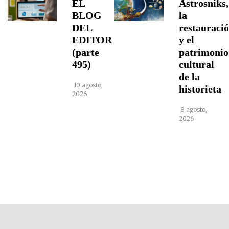
EL
Astrosniks,
BLOG
la
DEL
restauraci
EDITOR
y el
(parte
patrimonio
495)
cultural
de la
10 agosto,
historieta
2026
8 agosto,
2026