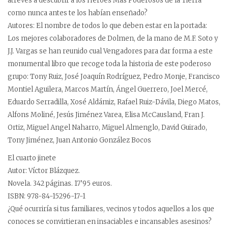
atreves a descubrir a los Héroes Más Poderosos de la Tierra
como nunca antes te los habían enseñado?
Autores: El nombre de todos lo que deben estar en la portada:
Los mejores colaboradores de Dolmen, de la mano de M.F. Soto y
J.J. Vargas se han reunido cual Vengadores para dar forma a este
monumental libro que recoge toda la historia de este poderoso
grupo: Tony Ruiz, José Joaquín Rodríguez, Pedro Monje, Francisco
Montiel Aguilera, Marcos Martín, Ángel Guerrero, Joel Mercé,
Eduardo Serradilla, Xosé Aldámiz, Rafael Ruiz-Dávila, Diego Matos,
Alfons Moliné, Jesús Jiménez Varea, Elisa McCausland, Fran J.
Ortiz, Miguel Angel Naharro, Miguel Almenglo, David Guirado,
Tony Jiménez, Juan Antonio González Bocos
El cuarto jinete
Autor: Víctor Blázquez.
Novela. 342 páginas. 17’95 euros.
ISBN: 978-84-15296-17-1
¿Qué ocurriría si tus familiares, vecinos y todos aquellos a los que
conoces se convirtieran en insaciables e incansables asesinos?