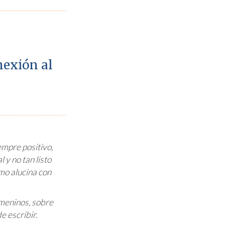
nexión al
empre positivo,
 y no tan listo
mo alucina con
meninos, sobre
e escribir.