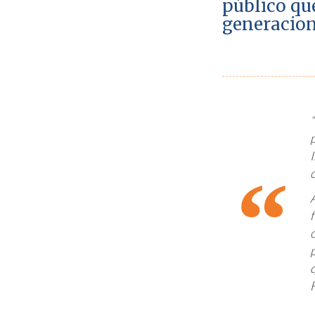
público qu
generacion
F