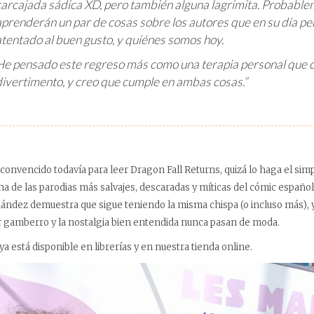
carcajada sádica XD, pero también alguna lagrimita. Probab
aprenderán un par de cosas sobre los autores que en su día p
atentado al buen gusto, y quiénes somos hoy.
He pensado este regreso más como una terapia personal que 
divertimento, y creo que cumple en ambas cosas.”
a convencido todavía para leer Dragon Fall Returns, quizá lo haga el si
a de las parodias más salvajes, descaradas y míticas del cómic español
ndez demuestra que sigue teniendo la misma chispa (o incluso más), y 
 gamberro y la nostalgia bien entendida nunca pasan de moda.
a está disponible en librerías y en nuestra tienda online.