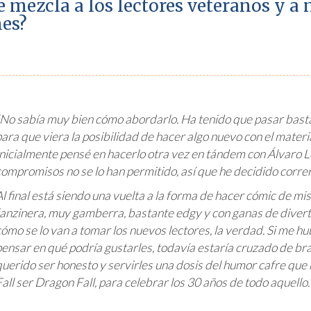
e mezcla a los lectores veteranos y a
es?
“No sabía muy bien cómo abordarlo. Ha tenido que pasar bast
para que viera la posibilidad de hacer algo nuevo con el materia
Inicialmente pensé en hacerlo otra vez en tándem con Álvaro L
compromisos no se lo han permitido, así que he decidido correr 
Al final está siendo una vuelta a la forma de hacer cómic de mis
fanzinera, muy gamberra, bastante
edgy
y con ganas de divert
cómo se lo van a tomar los nuevos lectores, la verdad. Si me hu
pensar en qué podría gustarles, todavía estaría cruzado de br
querido ser honesto y servirles una dosis del humor cafre que 
all
ser
Dragon Fall
, para celebrar los 30 años de todo aquello.