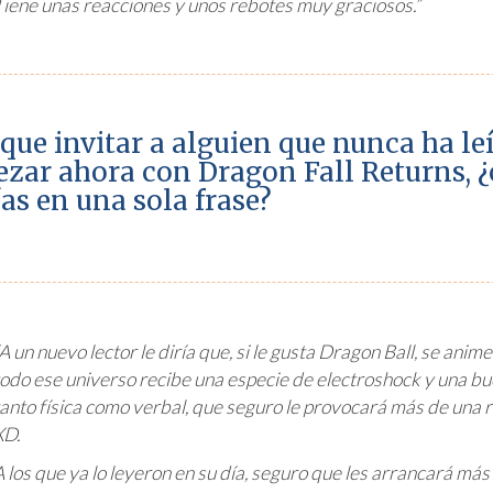
Tiene unas reacciones y unos rebotes muy graciosos.”
 que invitar a alguien que nunca ha l
ezar ahora con Dragon Fall Returns, 
as en una sola frase?
A un nuevo lector le diría que, si le gusta
Dragon Ball
, se anim
todo ese universo recibe una especie de electroshock y una bu
tanto física como verbal, que seguro le provocará más de una 
XD.
A los que ya lo leyeron en su día, seguro que les arrancará más