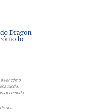
eído Dragon
¿cómo lo
e a ver cómo
ena tunda,
risa incómoda
 de una