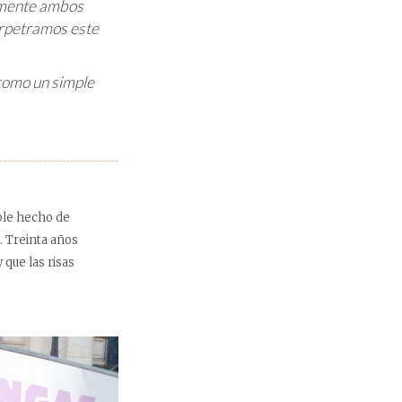
lemente ambos
erpetramos este
como un simple
mple hecho de
. Treinta años
que las risas