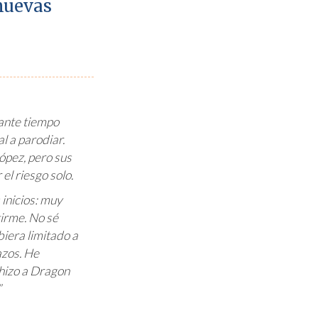
 nuevas
ante tiempo
l a parodiar.
ópez, pero sus
el riesgo solo.
 inicios: muy
irme. No sé
biera limitado a
azos. He
hizo a
Dragon
”