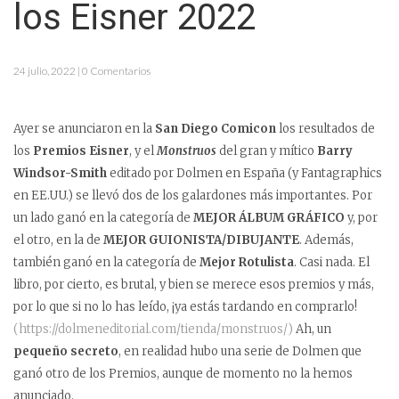
los Eisner 2022
24 julio, 2022 | 0 Comentarios
Ayer se anunciaron en la
San Diego Comicon
los resultados de
los
Premios Eisner
, y el
Monstruos
del gran y mítico
Barry
Windsor-Smith
editado por Dolmen en España (y Fantagraphics
en EE.UU.) se llevó dos de los galardones más importantes. Por
un lado ganó en la categoría de
MEJOR ÁLBUM GRÁFICO
y, por
el otro, en la de
MEJOR GUIONISTA/DIBUJANTE
. Además,
también ganó en la categoría de
Mejor Rotulista
. Casi nada. El
libro, por cierto, es brutal, y bien se merece esos premios y más,
por lo que si no lo has leído, ¡ya estás tardando en comprarlo!
(https://dolmeneditorial.com/tienda/monstruos/)
Ah, un
pequeño secreto
, en realidad hubo una serie de Dolmen que
ganó otro de los Premios, aunque de momento no la hemos
anunciado.