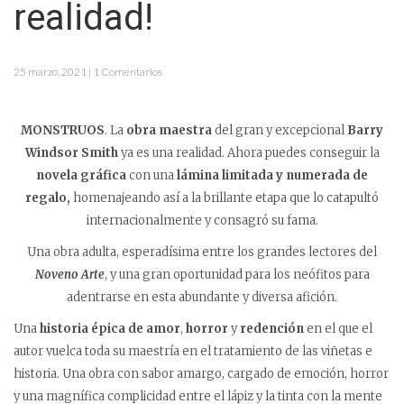
realidad!
25 marzo, 2021 | 1 Comentarios
MONSTRUOS
. La
obra maestra
del gran y excepcional
Barry
Windsor Smith
ya es una realidad. Ahora puedes conseguir la
novela gráfica
con una
lámina limitada y numerada de
regalo,
homenajeando así a la brillante etapa que lo catapultó
internacionalmente y consagró su fama.
Una obra adulta, esperadísima entre los grandes lectores del
Noveno Arte
, y una gran oportunidad para los neófitos para
adentrarse en esta abundante y diversa afición.
Una
historia épica de amor
,
horror
y
redención
en el que el
autor vuelca toda su maestría en el tratamiento de las viñetas e
historia. Una obra con sabor amargo, cargado de emoción, horror
y una magnífica complicidad entre el lápiz y la tinta con la mente