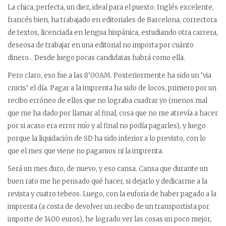
La chica, perfecta, un diez, ideal para el puesto. Inglés excelente,
francés bien, ha trabajado en editoriales de Barcelona, correctora
de textos, licenciada en lengua hispánica, estudiando otra carrera,
deseosa de trabajar en una editorial no importa por cuánto
dinero… Desde luego pocas candidatas habrá como ella.
Pero claro, eso fue a las 8’00AM. Posteriormente ha sido un ‘via
crucis’ el día. Pagar a la imprenta ha sido de locos, primero por un
recibo erróneo de ellos que no lograba cuadrar yo (menos mal
que me ha dado por llamar al final, cosa que no me atrevía a hacer
por si acaso era error mío y al final no podía pagarles), y luego
porque la liquidación de SD ha sido inferior a lo previsto, con lo
que el mes que viene no pagamos ni la imprenta.
Será un mes duro, de nuevo, y eso cansa. Cansa que durante un
buen rato me he pensado qué hacer, si dejarlo y dedicarme a la
revista y cuatro tebeos. Luego, con la euforia de haber pagado a la
imprenta (a costa de devolver un recibo de un transportista por
importe de 1400 euros), he logrado ver las cosas un poco mejor,