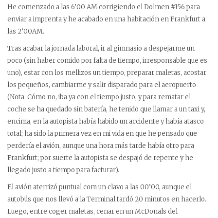
He comenzado a las 6’00 AM corrigiendo el Dolmen #156 para
enviar a imprenta y he acabado en una habitación en Frankfurt a
las 2’00AM.
Tras acabar la jornada laboral, ir al gimnasio a despejarme un
poco (sin haber comido por falta de tiempo, irresponsable que es
uno), estar con los mellizos un tiempo, preparar maletas, acostar
los pequeños, cambiarme y salir disparado para el aeropuerto
(Nota: Cómo no, iba ya con el tiempo justo, y para rematar el
coche se ha quedado sin batería, he tenido que llamar a un taxi y,
encima, en la autopista había habido un accidente y había atasco
total; ha sido la primera vez en mi vida en que he pensado que
perdería el avión, aunque una hora más tarde había otro para
Frankfurt; por suerte la autopista se despajó de repente y he
llegado justo a tiempo para facturar).
El avión aterrizó puntual com un clavo a las 00’00, aunque el
autobús que nos llevó a la Terminal tardó 20 minutos en hacerlo.
Luego, entre coger maletas, cenar en un McDonals del