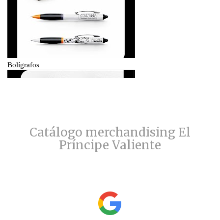
Catálogo merchandising El
Príncipe Valiente