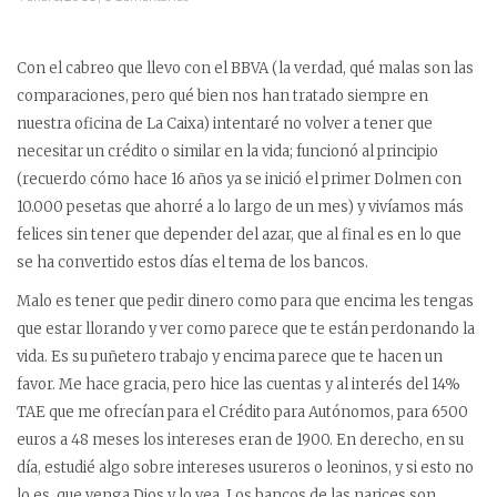
Con el cabreo que llevo con el BBVA (la verdad, qué malas son las
comparaciones, pero qué bien nos han tratado siempre en
nuestra oficina de La Caixa) intentaré no volver a tener que
necesitar un crédito o similar en la vida; funcionó al principio
(recuerdo cómo hace 16 años ya se inició el primer Dolmen con
10.000 pesetas que ahorré a lo largo de un mes) y vivíamos más
felices sin tener que depender del azar, que al final es en lo que
se ha convertido estos días el tema de los bancos.
Malo es tener que pedir dinero como para que encima les tengas
que estar llorando y ver como parece que te están perdonando la
vida. Es su puñetero trabajo y encima parece que te hacen un
favor. Me hace gracia, pero hice las cuentas y al interés del 14%
TAE que me ofrecían para el Crédito para Autónomos, para 6500
euros a 48 meses los intereses eran de 1900. En derecho, en su
día, estudié algo sobre intereses usureros o leoninos, y si esto no
lo es, que venga Dios y lo vea. Los bancos de las narices son