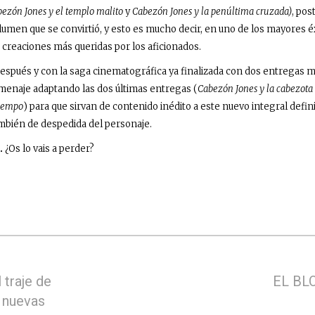
ezón Jones y el templo malito
y
Cabezón Jones y la penúltima cruzada)
, po
lumen que se convirtió, y esto es mucho decir, en uno de los mayores é
s creaciones más queridas por los aficionados.
espués y con la saga cinematográfica ya finalizada con dos entregas m
menaje adaptando las dos últimas entregas (
Cabezón Jones y la cabezota 
tiempo
) para que sirvan de contenido inédito a este nuevo integral defin
mbién de despedida del personaje.
.
¿Os lo vais a perder?
 traje de
EL BL
s nuevas