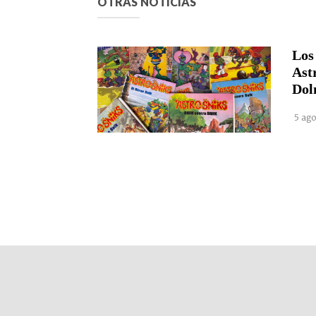
OTRAS NOTICIAS
Los
Ast
Dol
5 ago