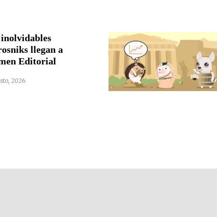
 inolvidables
rosniks llegan a
men Editorial
sto, 2026