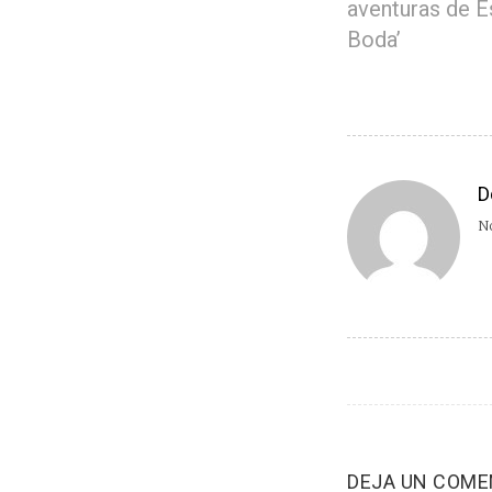
aventuras de E
Boda’
D
No
DEJA UN COME