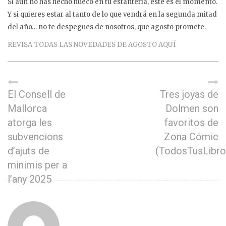
Si aún no has hecho hueco en tu estantería, este es el momento.
Y si quieres estar al tanto de lo que vendrá en la segunda mitad
del año… no te despegues de nosotros, que agosto promete.
REVISA TODAS LAS NOVEDADES DE AGOSTO AQUÍ
El Consell de
Tres joyas de
Mallorca
Dolmen son
atorga les
favoritos de
subvencions
Zona Cómic
d’ajuts de
(TodosTusLibro
minimis per a
l’any 2025