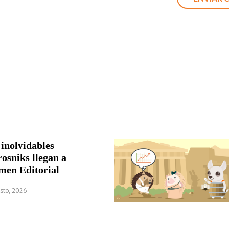
 inolvidables
rosniks llegan a
men Editorial
sto, 2026