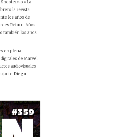
 Shooter» o «La
brero la revista
ante los años de
eroes Return. Años
o también los años
cs en plena
 digitales de Marvel
uctos audiovisuales
bujante
Diego