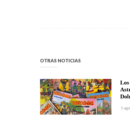
OTRAS NOTICIAS
Los
Ast
Dol
5 ago