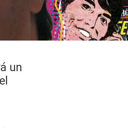
rá un
el