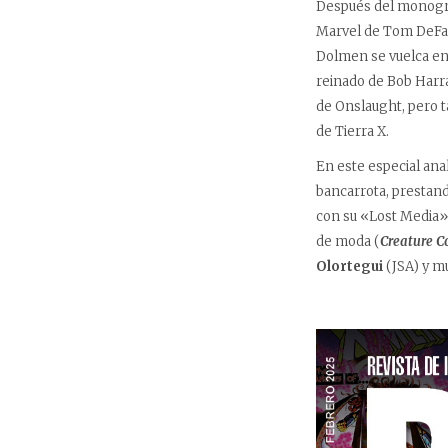
Después del monográ
Marvel de Tom DeFal
Dolmen se vuelca en 
reinado de Bob Harr
de Onslaught, pero 
de Tierra X.
En este especial an
bancarrota, prestando
con su «Lost Media».
de moda (
Creature 
Olortegui
(JSA) y m