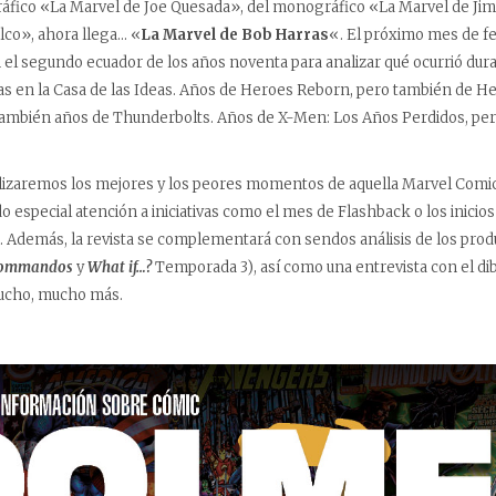
fico «La Marvel de Joe Quesada», del monográfico «La Marvel de Jim
co», ahora llega… «
La Marvel de Bob Harras
«. El próximo mes de fe
el segundo ecuador de los años noventa para analizar qué ocurrió dur
as en la Casa de las Ideas. Años de Heroes Reborn, pero también de H
también años de Thunderbolts. Años de X-Men: Los Años Perdidos, per
alizaremos los mejores y los peores momentos de aquella Marvel Comi
 especial atención a iniciativas como el mes de Flashback o los inicios
 Además, la revista se complementará con sendos análisis de los prod
Commandos
y
What if…?
Temporada 3), así como una entrevista con el di
ucho, mucho más.