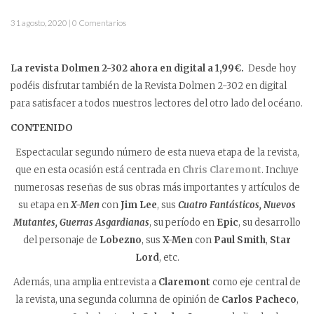
31 agosto, 2020 | 0 Comentarios
La revista Dolmen 2-302 ahora en digital a 1,99€.
Desde hoy
podéis disfrutar también de la Revista Dolmen 2-302 en digital
para satisfacer a todos nuestros lectores del otro lado del océano.
CONTENIDO
Espectacular segundo número de esta nueva etapa de la revista,
que en esta ocasión está centrada en
Chris Claremont
. Incluye
numerosas reseñas de sus obras más importantes y artículos de
su etapa en
X-Men
con
Jim Lee
, sus
Cuatro Fantásticos, Nuevos
Mutantes, Guerras Asgardianas
, su período en
Epic
, su desarrollo
del personaje de
Lobezno
, sus
X-Men
con
Paul Smith
,
Star
Lord
, etc.
Además, una amplia entrevista a
Claremont
como eje central de
la revista, una segunda columna de opinión de
Carlos Pacheco
,