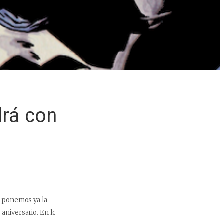
drá con
, ponemos ya la
 aniversario. En lo