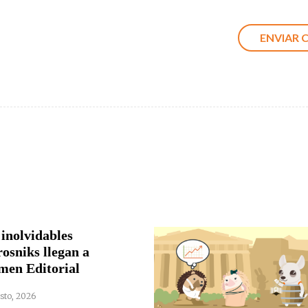
 inolvidables
rosniks llegan a
men Editorial
sto, 2026