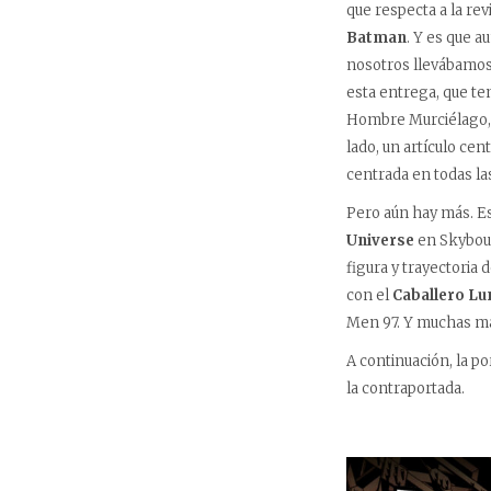
que respecta a la re
Batman
. Y es que 
nosotros llevábamos 
esta entrega, que te
Hombre Murciélago, s
lado, un artículo cent
centrada en todas la
Pero aún hay más. Es
Universe
en Skybou
figura y trayectoria 
con el
Caballero Lu
Men 97. Y muchas má
A continuación, la po
la contraportada.