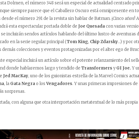
vista Dolmen, el número 348 será un especial de actualidad centrado p
aunque siempre parece que el Caballero Oscuro está omnipresente en to
desde el número 291 de la revista sin hablar de Batman. ¡Cinco años! As
ndrá esta espectacular portada doble de
Joe Quesada
con varias versio
e incluirán sendos artículos hablando del último lustro de aventuras d
rado en la serie regular principal (
Tom King
,
Chip Zdarsky
…) y por ot
s demás colecciones y eventos protagonizadas por el alter ego de Bru
te especial incluirá un artículo sobre el potente relanzamiento del sel
nd donde hablaremos largo y tendido de
Transformers
y
GI Joe.
Y un
de
Jed MacKay
, uno de los guionistas estrella de la Marvel Comics actua
na
, la
Gata Negra
o los
Vengadores
. Y unas primeras impresiones de 
s sorpresas.
rtada, con alguna que otra interpretación metatextual de lo más propia 