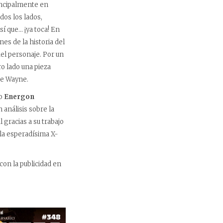
rincipalmente en
dos los lados,
í que… ¡ya toca! En
nes de la historia del
el personaje. Por un
ro lado una pieza
ce Wayne.
lo
Energon
 análisis sobre la
l gracias a su trabajo
la esperadísima X-
con la publicidad en