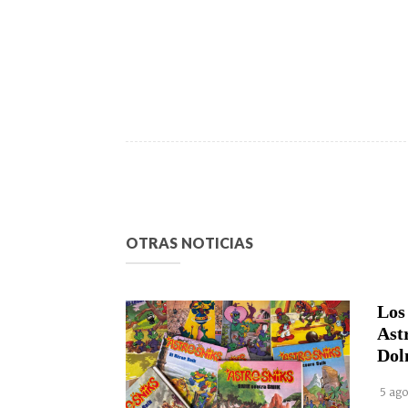
OTRAS NOTICIAS
Los
Ast
Dol
5 ago