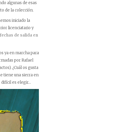
ando algunas de esas
xto de la colección.
emos iniciado la
or licenciatario y
fechas de salida en
mos ya en marcha para
firmadas por Rafael
ctos). ¿Cuál os gusta
ue tiene una sierra en
difícil es elegir…