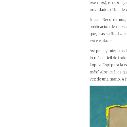
ese mes), en abril (
novedades). Una de 
Inciso: Recordamos, 
publicación de nuest
que, tras su finaliza
este enlace.
Así pues y mientras 
lo más difícil de tod
López-Espí para la e
más? ¿Con cuál os que
vez de una mano. A fa