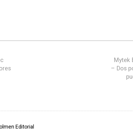
ic
Mytek 
ores
– Dos p
pu
olmen Editorial