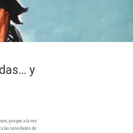
adas… y
os, porque a la vez
ta las novedades de