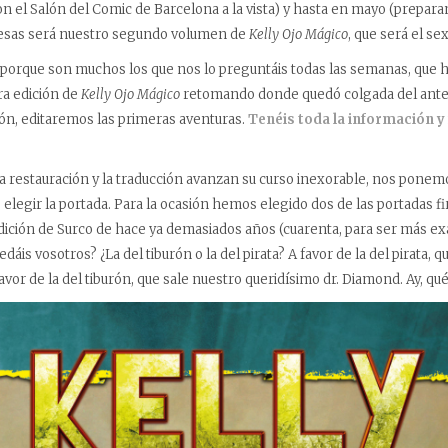
con el Salón del Comic de Barcelona a la vista) y hasta en mayo (prepar
esas será nuestro segundo volumen de
Kelly Ojo Mágico
, que será el se
porque son muchos los que nos lo preguntáis todas las semanas, que h
ra edición de
Kelly Ojo Mágico
retomando donde quedó colgada del anteri
ción, editaremos las primeras aventuras.
Tenéis toda la información y 
la restauración y la traducción avanzan su curso inexorable, nos pone
o: elegir la portada. Para la ocasión hemos elegido dos de las portadas 
dición de Surco de hace ya demasiados años (cuarenta, para ser más exa
dáis vosotros? ¿La del tiburón o la del pirata? A favor de la del pirata, q
vor de la del tiburón, que sale nuestro queridísimo dr. Diamond. Ay, qué 