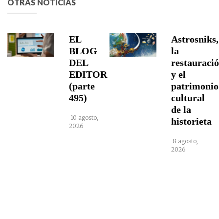
OTRAS NOTICIAS
EL
Astrosniks,
BLOG
la
DEL
restauraci
EDITOR
y el
(parte
patrimonio
495)
cultural
de la
10 agosto,
historieta
2026
8 agosto,
2026