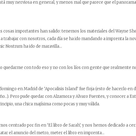
está muy nerviosa en general, y menos mal que parece que el panorama 
 las cosas importantes han salido: tenemos los materiales del Wayne Shel
 trabajar con nosotros, cada día se ha ido mandando a imprenta la no
ic Nostrum ha ido de maravilla…
 quedarme con todo eso y no con los líos con gente que realmente no 
domingo en Madrid de ‘Apocalisis Island’ fue floja (esto de hacerlo en 
ño…). Pero pude quedar con Alzamora y Alvaro Fuentes, y conocer a Est
incipio, una chica majísima como pocas y muy válida.
s centrado por fin en ‘El libro de Sarah’, y nos hemos dedicado a cerr
atar el anuncio del metro, meter el libro en imprenta…