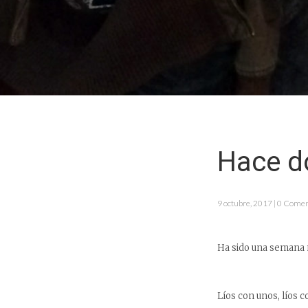
Hace do
9 octubre, 2017 | 0 Come
Ha sido una semana 
Líos con unos, líos c