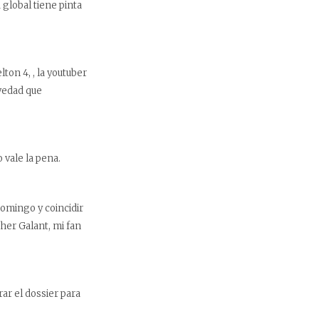
global tiene pinta
ton 4, , la youtuber
vedad que
vale la pena.
domingo y coincidir
her Galant, mi fan
ar el dossier para