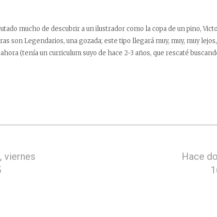
utado mucho de descubrir a un ilustrador como la copa de un pino, Victo
as son Legendarios, una gozada; este tipo llegará muy, muy, muy lejo
ahora (tenía un curriculum suyo de hace 2-3 años, que rescaté buscand
 viernes
Hace do
5
1