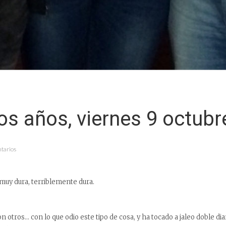
s años, viernes 9 octubr
ntarios
muy dura, terriblemente dura.
on otros… con lo que odio este tipo de cosa, y ha tocado a jaleo doble diar