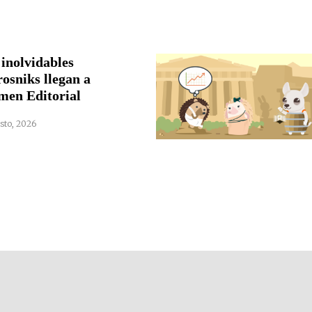
 inolvidables
rosniks llegan a
men Editorial
sto, 2026