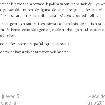
ando la noticia de la semana, la polémica con una portada de
El Jueves
ha provocado la marcha de algunos de sus autores principales. Entre 
a bien sacar una revista similar llamada
El Viernes
con todos ellos.
ar con gente tan sana en la escudería. Los ha habido que nos han salid
también hemos conocido a gente que vale mucho la pena. El señor Fra
o de ellos!
r con ellos mucho tiempo (Blázquez, Zamora…).
ierto, no ha parado de firmar en toda la tarde.
 jueves 5
Hace do
rando la
junio 20