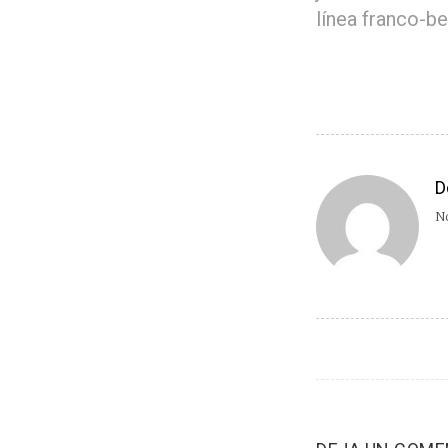
línea franco-be
D
No