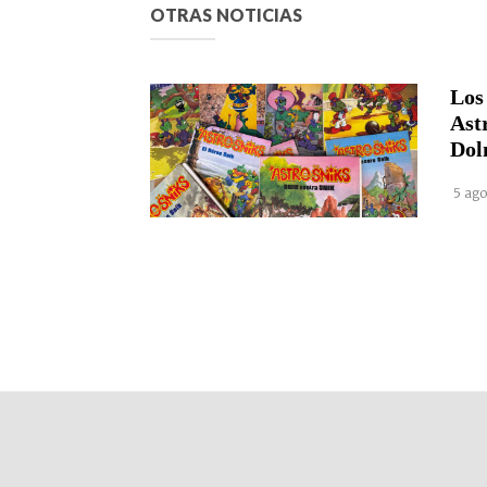
OTRAS NOTICIAS
Los
Ast
Dol
5 ago