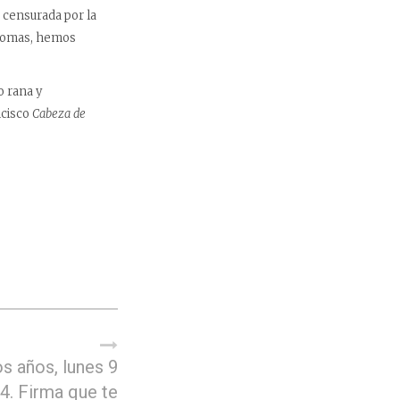
censurada por la
bromas, hemos
o rana y
ncisco
Cabeza de
s años, lunes 9
14. Firma que te