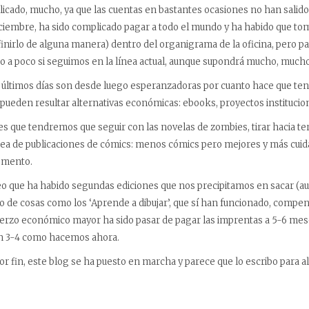
icado, mucho, ya que las cuentas en bastantes ocasiones no han salido
ciembre, ha sido complicado pagar a todo el mundo y ha habido que to
inirlo de alguna manera) dentro del organigrama de la oficina, pero p
o a poco si seguimos en la línea actual, aunque supondrá mucho, mucho 
os últimos días son desde luego esperanzadoras por cuanto hace que 
 pueden resultar alternativas económicas: ebooks, proyectos institucion
es que tendremos que seguir con las novelas de zombies, tirar hacia t
nea de publicaciones de cómics: menos cómics pero mejores y más cuida
omento.
o que ha habido segundas ediciones que nos precipitamos en sacar (au
 de cosas como los ‘Aprende a dibujar’, que sí han funcionado, compe
sfuerzo económico mayor ha sido pasar de pagar las imprentas a 5-6 m
en 3-4 como hacemos ahora.
or fin, este blog se ha puesto en marcha y parece que lo escribo para 