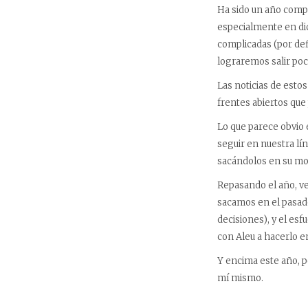
Ha sido un año compl
especialmente en di
complicadas (por def
lograremos salir poc
Las noticias de est
frentes abiertos que
Lo que parece obvio 
seguir en nuestra lí
sacándolos en su m
Repasando el año, ve
sacamos en el pasado
decisiones), y el e
con Aleu a hacerlo 
Y encima este año, p
mí mismo.