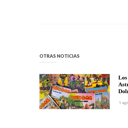
OTRAS NOTICIAS
Los
Ast
Dol
5 ago