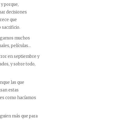
 y porque,
mar decisiones
arece que
sacrificio.
tengamos muchos
ales, películas…
error en septiembre y
dos, y sobre todo,
nque las que
nsan estas
eses como hacíamos
alguien más que para