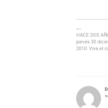
HACE DOS AÑ
jueves 30 dici
2010: Viva el c
D
No