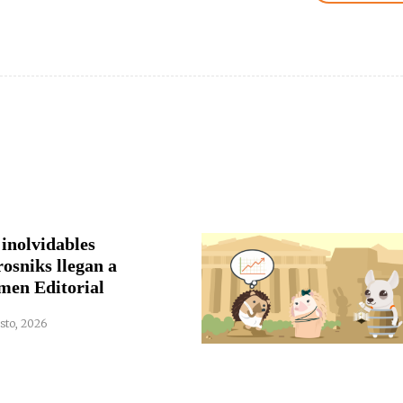
 inolvidables
rosniks llegan a
men Editorial
sto, 2026