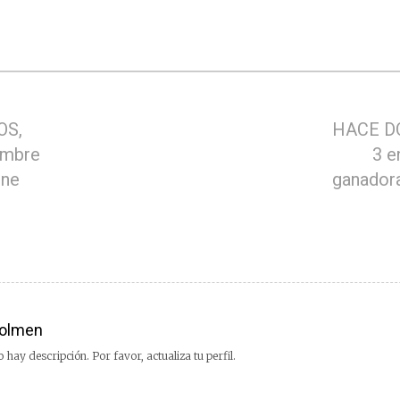
OS,
HACE DO
embre
3 e
ine
ganadora
olmen
 hay descripción. Por favor, actualiza tu perfil.