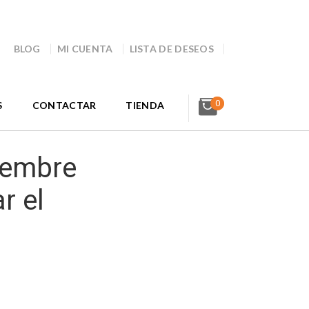
BLOG
MI CUENTA
LISTA DE DESEOS
0
S
CONTACTAR
TIENDA
iembre
r el