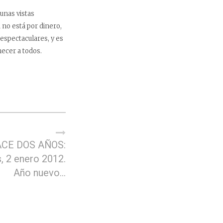
 unas vistas
 no está por dinero,
espectaculares, y es
necer a todos.
CE DOS AÑOS:
, 2 enero 2012.
Año nuevo…