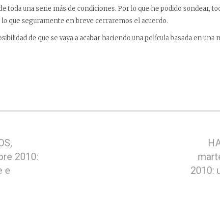
de toda una serie más de condiciones. Por lo que he podido sondear, to
r lo que seguramente en breve cerraremos el acuerdo.
osibilidad de que se vaya a acabar haciendo una película basada en una n
OS,
HA
bre 2010:
mart
e e
2010: 