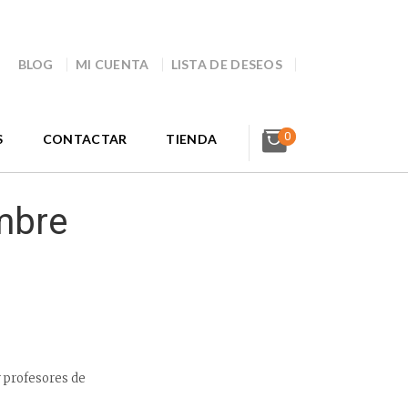
BLOG
MI CUENTA
LISTA DE DESEOS
0
S
CONTACTAR
TIENDA
mbre
r profesores de