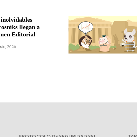
 inolvidables
rosniks llegan a
men Editorial
sto, 2026
PROTOCOLO DE SEGURIDAD SSL
TAR