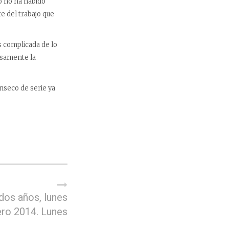
o no ha habido
 del trabajo que
s complicada de lo
cisamente la
nseco de serie ya
dos años, lunes
ero 2014. Lunes