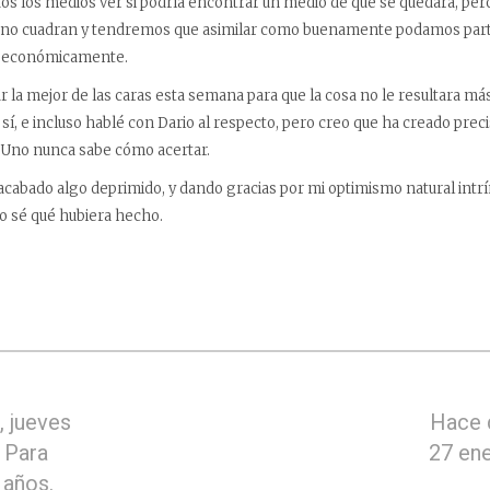
os los medios ver si podría encontrar un medio de que se quedara, per
no cuadran y tendremos que asimilar como buenamente podamos parte
r económicamente.
 la mejor de las caras esta semana para que la cosa no le resultara má
 sí, e incluso hablé con Dario al respecto, pero creo que ha creado pre
. Uno nunca sabe cómo acertar.
acabado algo deprimido, y dando gracias por mi optimismo natural intrí
no sé qué hubiera hecho.
 jueves
Hace 
 Para
27 en
 años.