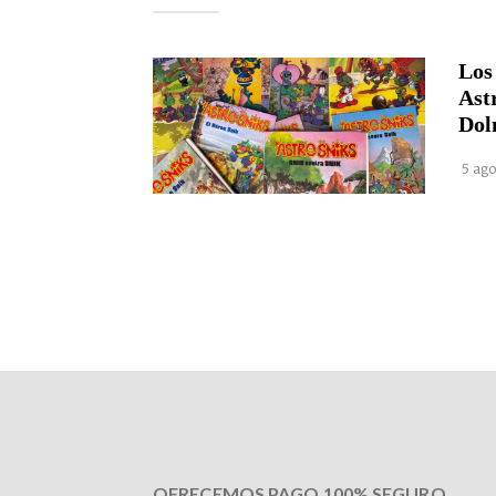
Los
Ast
Dol
5 ago
OFRECEMOS PAGO 100% SEGURO