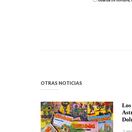
Guarda mi nombre, c
OTRAS NOTICIAS
Los
Ast
Dol
5 ago