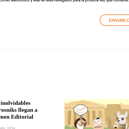
orreo electrónico y web en este navegador para la próxima vez que comente.
 inolvidables
rosniks llegan a
men Editorial
sto, 2026