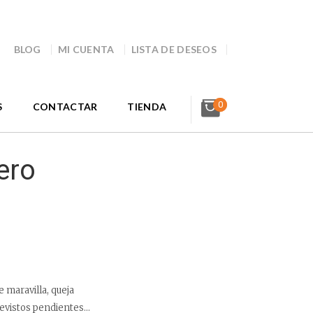
BLOG
MI CUENTA
LISTA DE DESEOS
0
S
CONTACTAR
TIENDA
ero
 maravilla, queja
revistos pendientes…