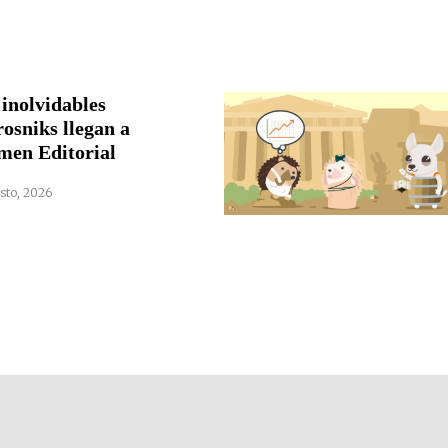
 inolvidables
rosniks llegan a
men Editorial
sto, 2026