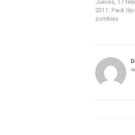
Jueves, 17 feb
2011: Pack lib
zombies
D
No