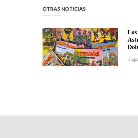
OTRAS NOTICIAS
Los
Ast
Dol
5 ago