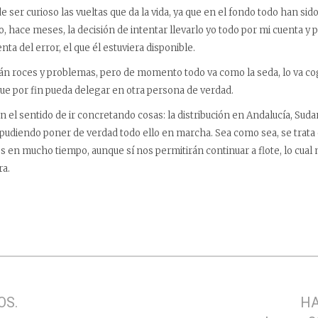
e ser curioso las vueltas que da la vida, ya que en el fondo todo han sid
o, hace meses, la decisión de intentar llevarlo yo todo por mi cuenta y
ta del error, el que él estuviera disponible.
rán roces y problemas, pero de momento todo va como la seda, lo va co
ue por fin pueda delegar en otra persona de verdad.
en el sentido de ir concretando cosas: la distribución en Andalucía, Suda
 pudiendo poner de verdad todo ello en marcha. Sea como sea, se trata 
s en mucho tiempo, aunque sí nos permitirán continuar a flote, lo cual 
ra.
OS.
HA