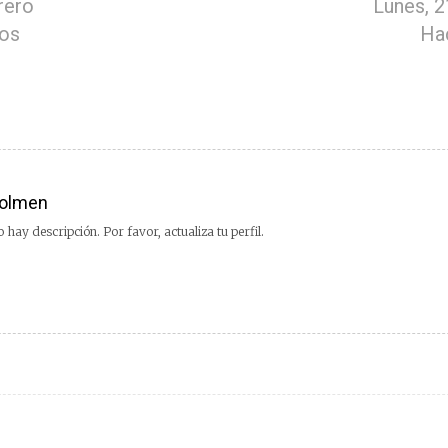
rero
Lunes, 2
ros
Hac
olmen
 hay descripción. Por favor, actualiza tu perfil.