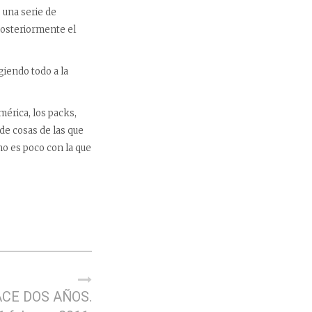
o una serie de
 posteriormente el
giendo todo a la
mérica, los packs,
de cosas de las que
no es poco con la que
CE DOS AÑOS.