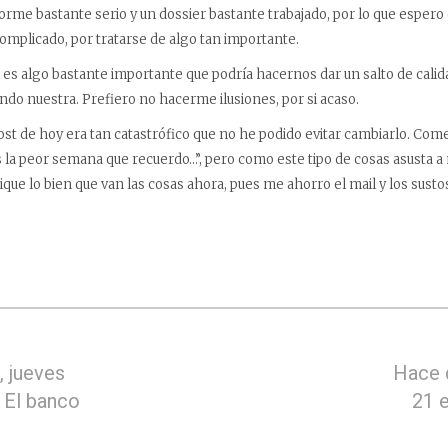
me bastante serio y un dossier bastante trabajado, por lo que espero 
complicado, por tratarse de algo tan importante.
es algo bastante importante que podría hacernos dar un salto de calida
ondo nuestra. Prefiero no hacerme ilusiones, por si acaso.
post de hoy era tan catastrófico que no he podido evitar cambiarlo. Co
as la peor semana que recuerdo…”, pero como este tipo de cosas asusta 
que lo bien que van las cosas ahora, pues me ahorro el mail y los sustos
 jueves
Hace 
 El banco
21 