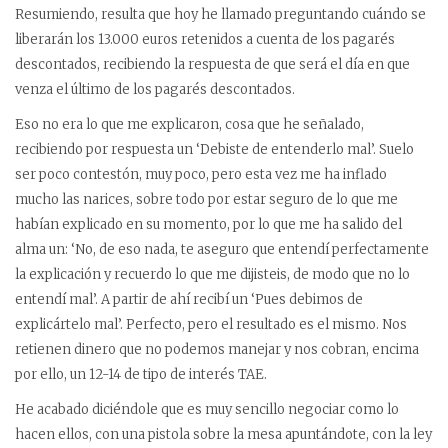
Resumiendo, resulta que hoy he llamado preguntando cuándo se
liberarán los 13.000 euros retenidos a cuenta de los pagarés
descontados, recibiendo la respuesta de que será el día en que
venza el último de los pagarés descontados.
Eso no era lo que me explicaron, cosa que he señalado,
recibiendo por respuesta un ‘Debiste de entenderlo mal’. Suelo
ser poco contestón, muy poco, pero esta vez me ha inflado
mucho las narices, sobre todo por estar seguro de lo que me
habían explicado en su momento, por lo que me ha salido del
alma un: ‘No, de eso nada, te aseguro que entendí perfectamente
la explicación y recuerdo lo que me dijisteis, de modo que no lo
entendí mal’. A partir de ahí recibí un ‘Pues debimos de
explicártelo mal’. Perfecto, pero el resultado es el mismo. Nos
retienen dinero que no podemos manejar y nos cobran, encima
por ello, un 12-14 de tipo de interés TAE.
He acabado diciéndole que es muy sencillo negociar como lo
hacen ellos, con una pistola sobre la mesa apuntándote, con la ley