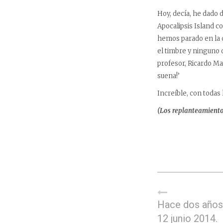
Hoy, decía, he dado 
Apocalipsis Island c
hemos parado en la d
el timbre y ninguno d
profesor, Ricardo Ma
suena!’
Increíble, con todas l
(Los replanteamientos
Hace dos años,
12 junio 2014.