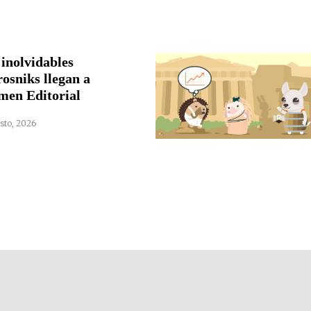
 inolvidables
rosniks llegan a
men Editorial
sto, 2026