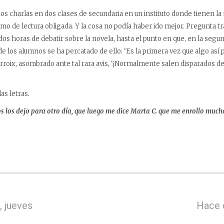
dos charlas en dos clases de secundaria en un instituto donde tienen la
omo de lectura obligada. Y la cosa no podía haber ido mejor. Pregunta t
os horas de debatir sobre la novela, hasta el punto en que, en la segu
e los alumnos se ha percatado de ello: ‘Es la primera vez que algo así p
rroix, asombrado ante tal rara avis, ‘¡Normalmente salen disparados d
as letras.
 los dejo para otro día, que luego me dice Marta C. que me enrollo mucho
 jueves
Hace 