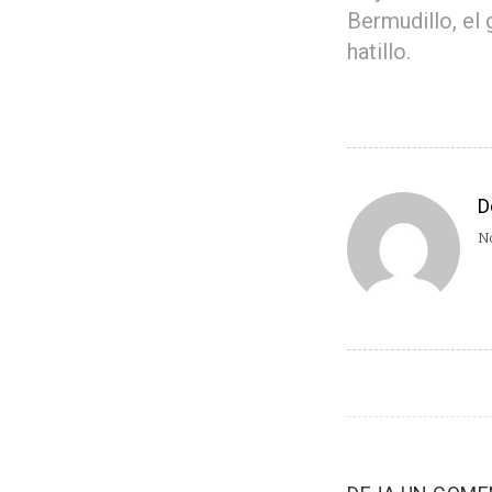
Bermudillo, el 
hatillo.
D
No