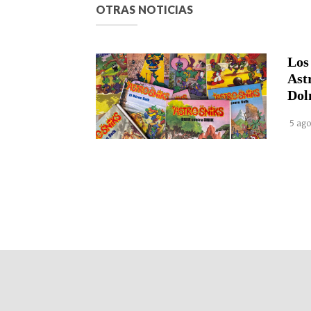
OTRAS NOTICIAS
Los
Ast
Dol
5 ago